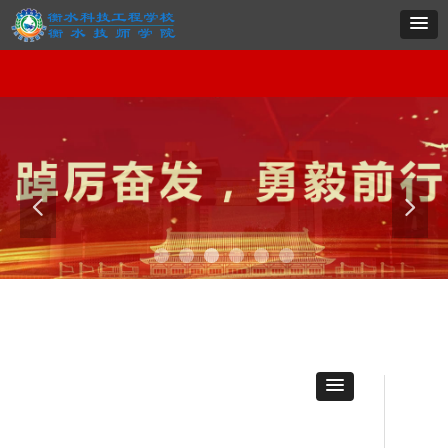
网站首页
学校概况
系部导航
专业建设
党群建设
招生就业
项目实施
职教
网站首页
学校概况
系部导航
专业建设
党群建设
招生就业
项目实施
职教
넳
넲