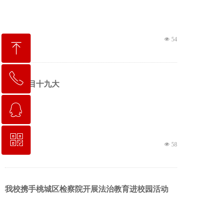
21-03-31
넶
54
ꁸ
ꂅ
回到顶部
青春瞩目十九大
ꁗ
0318-2258111
ꀥ
QQ客服
18-06-22
넶
58
校长信箱地址：hskgxf@163.com
我校携手桃城区检察院开展法治教育进校园活动