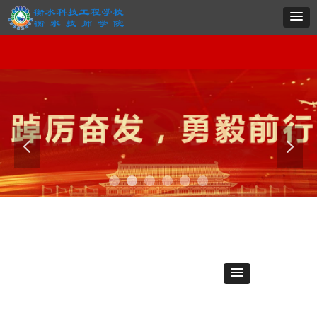
网站首页
学校概况
系部导航
专业建设
党群建设
招生就业
项目实施
职教
网站首页
学校概况
系部导航
专业建设
党群建设
招生就业
项目实施
职教
넳
넲