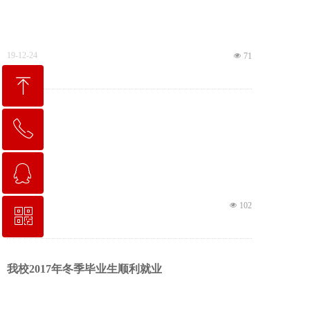
19-12-24
넶
71
ꁸ
国家级
ꂅ
回到顶部
ꁗ
0318-2258111
19-12-24
넶
102
ꀥ
QQ客服
校长信箱地址：hskgxf@163.com
我校2017年冬季毕业生顺利就业