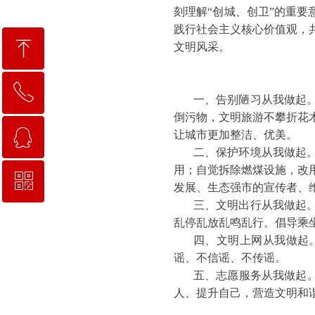
刻理解“创城、创卫”的重要
践行社会主义核心价值观，
ꁸ
文明风采。
ꂅ
回到顶部
一、告别陋习从我做起
倒污物，文明旅游不攀折花
ꁗ
让城市更加整洁、优美。
0318-2258111
二、保护环境从我做起
用；自觉拆除燃煤设施，改
ꀥ
QQ客服
发展、生态强市的宣传者、
三、文明出行从我做起
乱停乱放乱鸣乱行。倡导乘
校长信箱地址：hskgxf@163.com
四、文明上网从我做起
谣、不信谣、不传谣。
五、志愿服务从我做起
人、提升自己，营造文明和