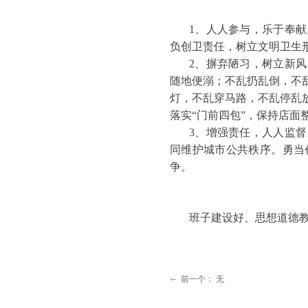
1、人人参与，乐于奉
负创卫责任，树立文明卫生
2、摒弃陋习，树立新
随地便溺；不乱扔乱倒，不
灯，不乱穿马路，不乱停乱
落实“门前四包”，保持店面
3、增强责任，人人监
同维护城市公共秩序。勇当
争。
班子建设好、思想道德
前一个：
无
ꂃ