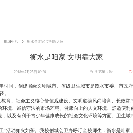
ꄲ
组织生活
ꄲ
衡水是咱家 文明靠大家
衡水是咱家 文明靠大家
浏览量：
69
2018年7月25日
09:20
ꄀ
ꄘ
，利用3年时间，创建省级文明城市、省级卫生城市是衡水市委、市政
径。
念教育、社会主义核心价值观建设、文明道德风尚培育、长效常
治环境、诚信守法的市场环境、健康向上的人文环境、舒适便利
境，以及有利于青少年健康成长的社会文化环境等方面。卫生城
 创卫”活动如火如荼。我校创城创卫办呼吁全校师生：衡水是咱