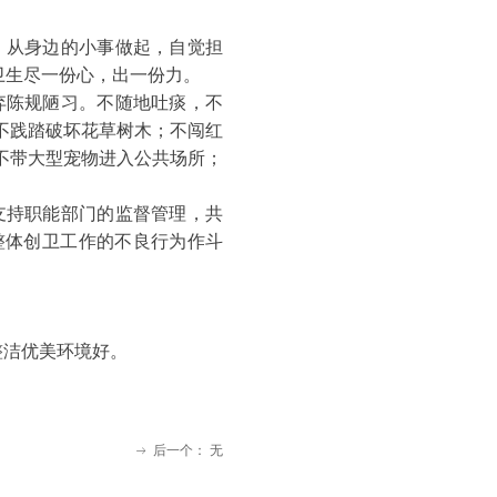
，从身边的小事做起，自觉担
卫生尽一份心，出一份力。
弃陈规陋习。不随地吐痰，不
不践踏破坏花草树木；不闯红
不带大型宠物进入公共场所；
支持职能部门的监督管理，共
整体创卫工作的不良行为作斗
整洁优美环境好。
后一个：
无
ꁹ