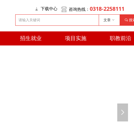
0318-2258111
咨询热线：
下载中心
ꄈ
文章
ꀁ
끠
搜
招生就业
项目实施
职教前沿
招生就业
项目实施
职教前沿
넲