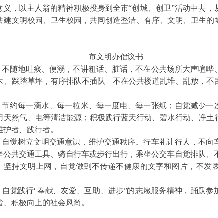
意义，以主人翁的精神积极投身到全市“创城、创卫”活动中去
共建文明校园、卫生校园，共同创造整洁、有序、文明、卫生的
市文明办倡议书
。不随地吐痰、便溺，不讲粗话、脏话，不在公共场所大声喧哗
木、踩踏草坪，有序排队不插队，不在公共楼道乱堆、乱放，不
。节约每一滴水、每一粒米、每一度电、每一张纸；自觉减少一
用天然气、电等清洁能源；积极践行蓝天行动、碧水行动、净土
维护者、践行者。
。自觉树立文明交通意识，维护交通秩序。行车礼让行人，不向
坐公共交通工具、骑自行车或步行出行，乘坐公交车自觉排队、
。坚持文明上网，自觉做到不传递不健康的文字和图片，不发
。自觉践行“奉献、友爱、互助、进步”的志愿服务精神，踊跃参
谐、积极向上的社会风尚。