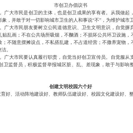
市创卫办倡议书
献。广大市民是创卫的主体，也是创卫成果的享有者。从我做起
形象，并敢于对一切影响城市卫生的人和事说“不”，为维护城市
风。广大市民朋友要树立公民道德意识、卫生文明意识，自觉摒
乱贴乱画；不在公共场所吸烟，不酗酒；不损坏公共环卫设施，
放；不随意摆摊设点，不私搭乱建，不占道经营；不撒养宠物，
整洁。
督。广大市民要认真履行职责，自觉当好创卫宣传员。自觉服从
创卫监督员，积极监督举报城区脏、乱、差现象，敢于与影响
创建文明校园六个好
教育好、活动阵地建设好、教师队伍建设好、校园文化建设好、