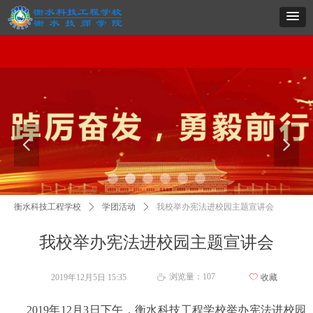
网站首页
学校概况
系部导航
专业建设
党群建设
招生就业
项目实施
职教
网站首页
学校概况
系部导航
专业建设
党群建设
招生就业
项目实施
职教
넳
넲
衡水科技工程学校
ꄲ
学团活动
ꄲ
我校举办宪法进校园主题宣讲会
我校举办宪法进校园主题宣讲会
浏览量：
107
2019年12月5日
15:35
ꄀ
收藏
ꄘ
2019年12月3日下午，衡水科技工程学校举办宪法进校园