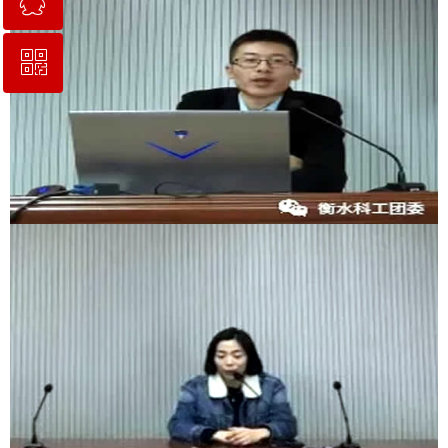
ꀥ
QQ客服
校长信箱地址：hskgxf@163.com