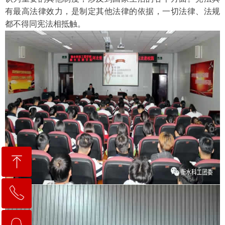
有最高法律效力，是制定其他法律的依据，一切法律、法规
都不得同宪法相抵触。
ꁸ
ꂅ
回到顶部
ꁗ
0318-2258111