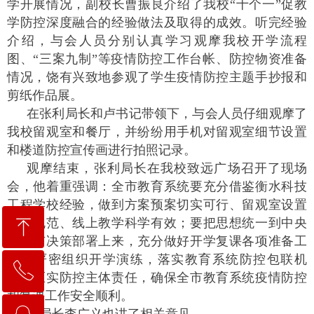
学开展情况，副校长曹振良介绍了我校“十个一”促教
学防控深度融合的经验做法及取得的成效。听完经验
介绍，与会人员分别认真学习观摩我校开学流程
图、“三案九制”等疫情防控工作台帐、防控物资准备
情况，饶有兴致地参观了学生疫情防控主题手抄报和
剪纸作品展。
在张利局长和卢书记带领下，与会人员仔细观摩了
我校留观室和餐厅，并纷纷用手机对留观室细节设置
和楼道防控宣传画进行拍照记录。
观摩结束，张利局长在我校致远广场召开了现场
会，他着重强调：全市教育系统要充分借鉴衡水科技
工程学校经验，做到方案预案切实可行、留观室设置
ꁸ
标准规范、线上教学科学有效；要把思想统一到中央
和省市决策部署上来，充分做好开学复课各项准备工
作，严密组织开学演练，落实教育系统防控包联机
ꂅ
回到顶部
制，压实防控主体责任，确保全市教育系统疫情防控
和复课工作安全顺利。
0318-2258111