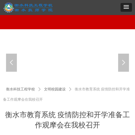
网站首页
学校概况
系部导航
专业建设
党群建设
招生就业
项目实施
职教
网站首页
学校概况
系部导航
专业建设
党群建设
招生就业
项目实施
职教
넳
넲
衡水科技工程学校
ꄲ
文明校园建设
ꄲ
衡水市教育系统 疫情防控和开学准
备工作观摩会在我校召开
衡水市教育系统 疫情防控和开学准备工
作观摩会在我校召开