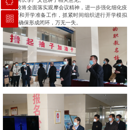
ꁗ
副局长李广义也讲了相关意见。
我校将全面落实观摩会议精神，进一步强化细化疫
情防控和开学准备工作，抓紧时间组织进行开学模拟
ꀥ
QQ客服
演练，确保形成闭环，万无一失。
校长信箱地址：hskgxf@163.com