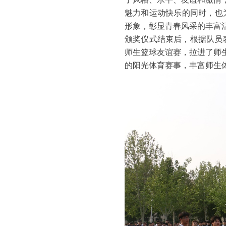
魅力和运动快乐
的同时，也
形象，彰显青春风采的丰富
颁奖仪式结束后，根据队员
师生篮球友谊赛，拉进了师
的阳光体育赛事，丰富师生