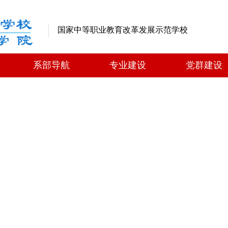
国家中等职业教育改革发展示范学校
系部导航
专业建设
党群建设
系部导航
专业建设
党群建设