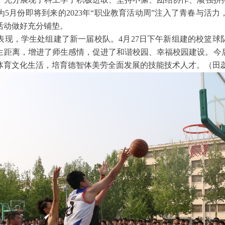
为
5月份即将到来的2023年“职业教育活动周”注入了青春与活力
活动做好充分铺垫。
表现，学生处组建了新一届校队。
4月27日下午新组建的校篮
生距离，
增进了师生感情
，促进了和谐校园、幸福校园建设。今
体育文化生活，培育德智体美劳全面发展的技能技术人才。（田