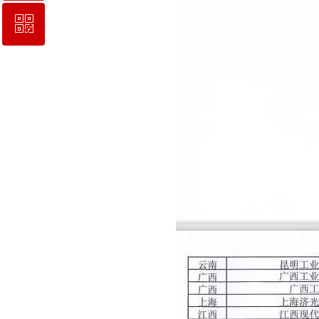
ꀥ
QQ客服
校长信箱地址：hskgxf@163.com