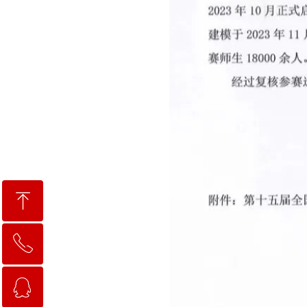
ꁸ
ꂅ
回到顶部
ꁗ
0318-2258111