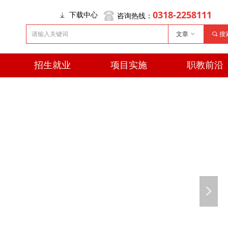
0318-2258111
咨询热线：
下载中心
ꄈ
文章
ꀁ
끠
搜
招生就业
项目实施
职教前沿
招生就业
项目实施
职教前沿
넲