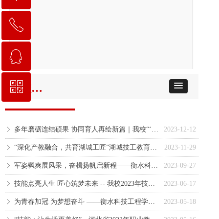
ꂅ
回到顶部
ꁗ
0318-2258111
ꀥ
QQ客服
学校新闻
校长信箱地址：hskgxf@163.com
多年磨砺连结硕果 协同育人再绘新篇｜我校“‘双元制’本土化改革”被评为河北省校企合作十佳示范项目
2023-12-12
ꁕ
“深化产教融合，共育湖城工匠”湖城技工教育联盟成立暨第一届理事会会议成功召开
2023-11-29
ꁕ
军姿飒爽展风采，奋楫扬帆启新程——衡水科技工程学校2023级新生军训结训仪式暨开学典礼圆满举行
2023-09-27
ꁕ
技能点亮人生 匠心筑梦未来 -- 我校2023年技能节颁奖典礼暨职教活动周文艺晚会圆满落幕
2023-06-17
ꁕ
为青春加冠 为梦想奋斗 ——衡水科技工程学校隆重举行2021级成人礼
2023-05-18
ꁕ