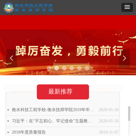
网站首页
学校概况
系部导航
专业建设
党群建设
招生就业
项目实施
职教
网站首页
学校概况
系部导航
专业建设
党群建设
招生就业
项目实施
职教
넳
넲
最新推荐
衡水科技工程学校-衡水技师学院2019年年度质量报告
2020-01-10
넷
习近平：在“不忘初心、牢记使命”主题教育总结大会上的讲话
2020-01-10
넷
2018年度质量报告
2019-11-07
넷