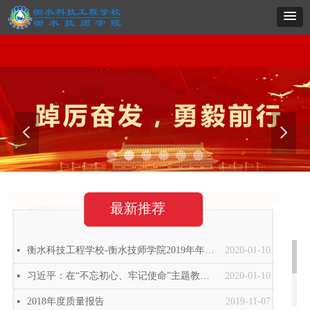
网站首页
学校概况
系部导航
专业建设
党群建设
招生就业
项目实施
职教
网站首页
学校概况
系部导航
专业建设
党群建设
招生就业
项目实施
职教
넳
넲
最新推荐
衡水科技工程学校-衡水技师学院2019年年度质量报告
2020-01-10
넷
习近平：在“不忘初心、牢记使命”主题教育总结大会上的讲话
2020-01-10
넷
2018年度质量报告
2019-11-07
넷