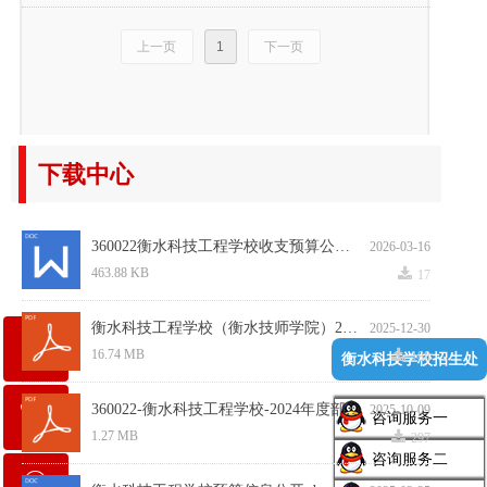
上一页
1
下一页
下载中心
360022衡水科技工程学校收支预算公开.doc
2026-03-16
끂
463.88 KB
17
衡水科技工程学校（衡水技师学院）2025年度质量报告 - 官网.pdf
2025-12-30
ꁸ
끂
16.74 MB
188
衡水科技学校招生处
ꂅ
360022-衡水科技工程学校-2024年度部门决算公开_20250915105109.pdf
2025-10-09
回到顶部
咨询服务一
끂
1.27 MB
297
咨询服务二
ꁗ
0318-2258111