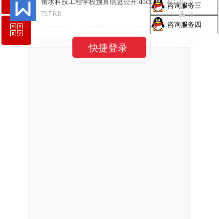
衡水科技工程学校预算信息公开.docx
2025-02-25
咨询服务三
끂
73.7 KB
28
咨询服务四
ꀥ
QQ客服
衡水科技工程学校2024年度质量报告.pdf
2025-01-10
快捷登录
끂
9.1 MB
658
校长信箱地址：hskgxf@163.com
360022衡水科技工程学校2023年决算公开文本.docx
2024-10-10
끂
1.18 MB
5
2023级建筑工程施工专业人才培养方案.pdf
2024-05-30
끂
363.85 KB
904
2022级智能设备运行与维护专业人才培养方案.pdf
2024-05-30
끂
493.2 KB
822
上一页
1
2
3
4
5
下一页